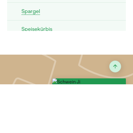
Spargel
Speisekürbis
Spinat
Tomate
Topinambur
Wirz
Zierkürbis