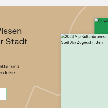
issen
ür Stadt
etter und
n deine