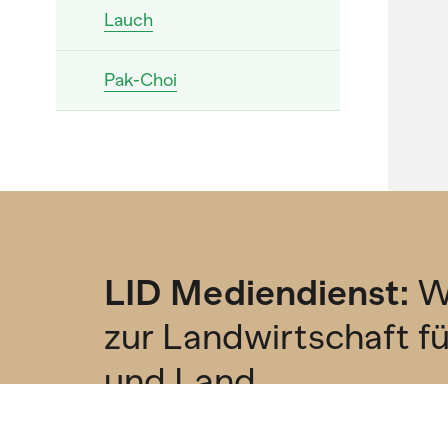
Lauch
Pak-Choi
Pastinake
Peperoni
Pfälzerrübe
LID Mediendienst:
W
Portulak
zur Landwirtschaft f
und Land
Radieschen
Abonniere unseren kostenlosen Newsl
Rande