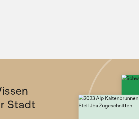
issen
ür Stadt
etter und