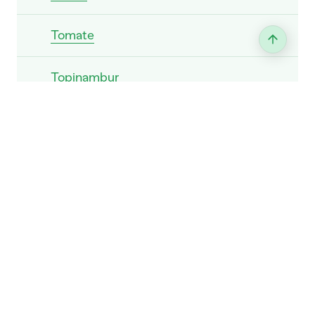
Tomate
Topinambur
Wirz
Zierkürbis
Zucchetti
Zwiebel
Wassermelone