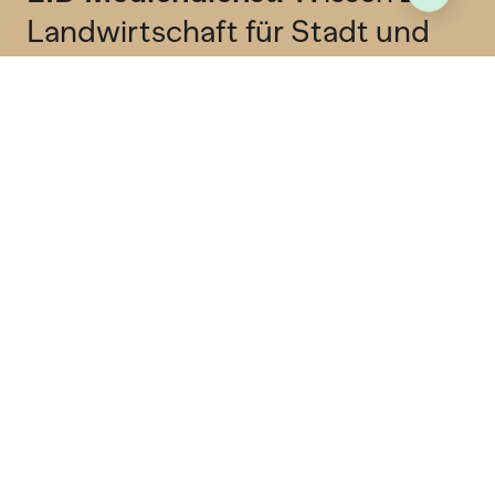
Landwirtschaft für Stadt und
Land
Abonniere unseren kostenlosen Newsletter
und erhalten jeden Freitag Wissenswertes in
deine Mailbox.
Newsletter
RSS Feed