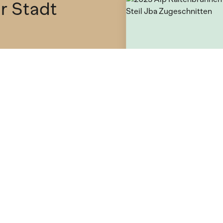
ür Stadt
etter und
n deine
Lebensmittel & Produkte
Gemüse