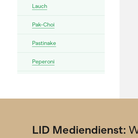
Lauch
Pak-Choi
Pastinake
Peperoni
Pfälzerrübe
Portulak
Radieschen
LID Mediendienst:
W
Rande