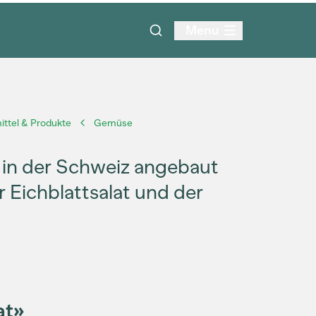
Menu
ttel & Produkte
Gemüse
e in der Schweiz angebaut
 Eichblattsalat und der
at»