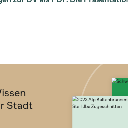
issen
ür Stadt