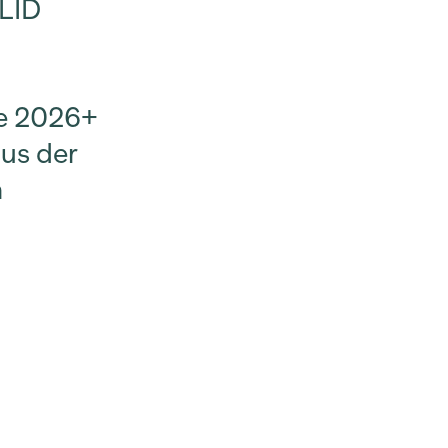
 LID
ie 2026+
aus der
m