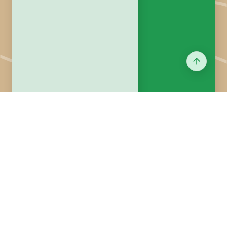
LID Mediendienst:
Wissen zur
Landwirtschaft für Stadt und
Land