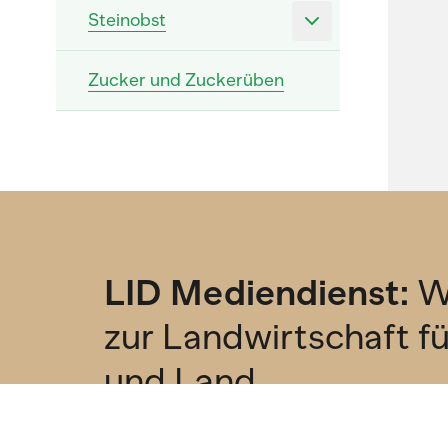
Steinobst
Zucker und Zuckerüben
Regionalprodukte
Natur & Umwelt
Politik & Wirtschaft
LID Mediendienst:
W
Tiere
zur Landwirtschaft f
und Land
Abonniere unseren kostenlosen Newsl