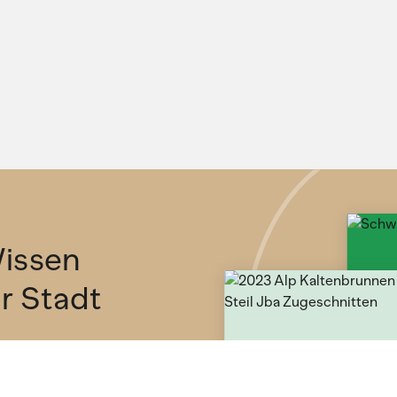
issen
ür Stadt
etter und