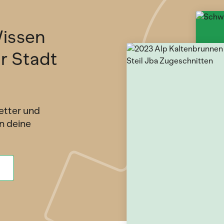
issen
ür Stadt
etter und
n deine